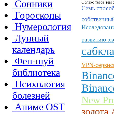
Сонники
Облако тегов тем
Семь способ
Гороскопы
собственный
Нумерология
Исследовани
Лунный
развитию э
календарь
сабкла
Фен-шуй
VPN-сервисы
библиотека
Binanc
Психология
Binanc
болезней
New Pro
Аниме OST
золота 