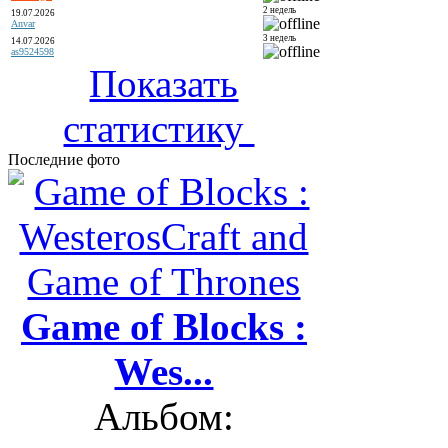
2 недель
19.07.2026
Anvar
3 недель
14.07.2026
as9524598
Показать
статистику
Последние фото
Game of Blocks :
Wes...
Альбом: