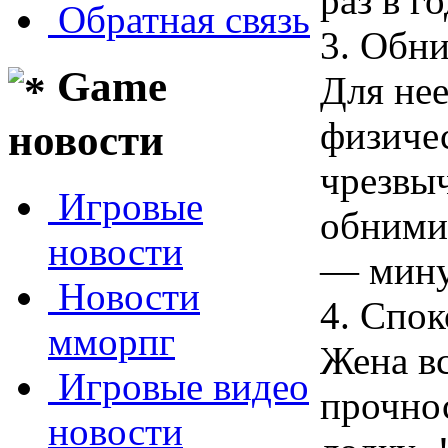
раз в г
Обратная связь
3. Обн
Game
Для не
физичес
новости
чрезвыч
Игровые
обними 
новости
— мину
Новости
4. Спок
мморпг
Жена вс
Игровые видео
прочно
новости