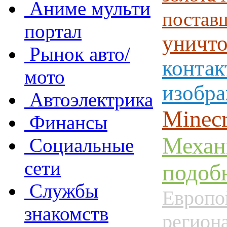
Аниме мульти
постав
портал
уничт
Рынок авто/
контак
мото
изобра
Автоэлектрика
Minecr
Финансы
Механ
Социальные
сети
подоб
Службы
Европо
знакомств
регион