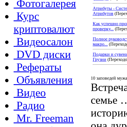
Фотогалерея
Атрибуты - Сист
Курс
Атрибутов
(Перех
Как успешно про
криптовалют
проверку...
(Перех
Видеосалон
Полное руководс
макро...
(Переходо
DVD диски
Подарки и сувен
Грузии
(Переходо
Рефераты
Объявления
10 заповедей муж
Встреч
Видео
семье …
Радио
историю
Mr. Freeman
она дур