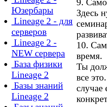
9. Само
Юзербары
Здесь н
Lineage 2 - для
семинар
серверов
развива
Lineage 2 -
10. Сам
NEW сервера
время.
База физики
Ты долж
Lineage 2
все это
Базы знаний
случае 
Lineage 2
конкрет
Базы знаний