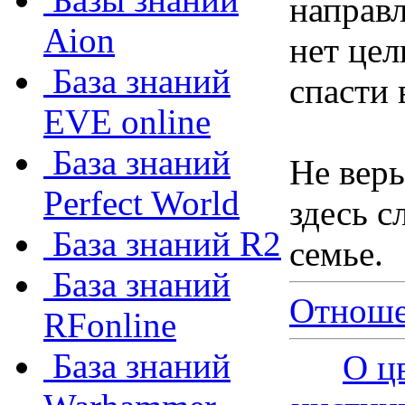
направ
Aion
нет цел
База знаний
спасти 
EVE online
База знаний
Не вер
Perfect World
здесь с
База знаний R2
семье.
База знаний
Отнош
RFonline
База знаний
О ц