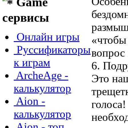
Особенн
Game
бездом
сервисы
размышл
Онлайн игры
«чтобы 
Руссификаторы
вопрос 
к играм
6. Под
ArcheAge -
Это на
калькулятор
трещет
Aion -
голоса!
калькулятор
необхо
Aion - топ