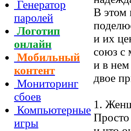
Генератор
В этом
паролей
поделю
Логотип
и их ц
онлайн
союз с 
Мобильный
и в не
контент
двое пр
Мониторинг
сбоев
1. Жен
Компьютерные
Просто 
игры
и что о