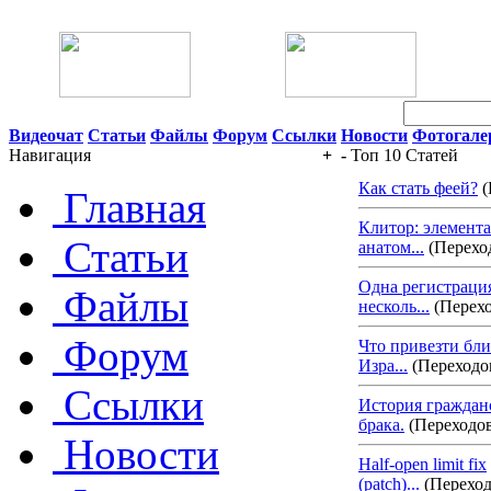
06 Августа 2026 05:16
Видеочат
Статьи
Файлы
Форум
Ссылки
Новости
Фотогале
Навигация
+
-
Топ 10 Статей
Как стать феей?
(
Главная
Клитор: элемент
Статьи
анатом...
(Переход
Одна регистраци
Файлы
несколь...
(Перехо
Форум
Что привезти бли
Изра...
(Переходов
Ссылки
История граждан
брака.
(Переходов
Новости
Half-open limit fix
(patch)...
(Переход