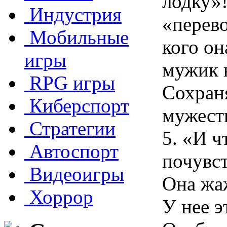
лодку»!
Индустрия
«перев
Мобильные
кого он
игры
мужик 
RPG игры
Сохран
Киберспорт
мужест
Стратегии
5. «И ч
Автоспорт
почувст
Видеоигры
Она жаж
Хоррор
У нее э