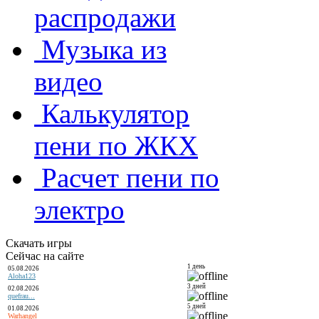
распродажи
Музыка из
видео
Калькулятор
пени по ЖКХ
Расчет пени по
электро
Скачать игры
Сейчас на сайте
1 день
05.08.2026
Aloha123
3 дней
02.08.2026
quefrau...
5 дней
01.08.2026
Warhangel