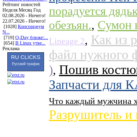
Рейтинг новостей
порадуется дядь
Неделя
Месяц
Год
02.08.2026 - Ничего!
Сумон 
22.07.2026 - Ничего!
обезъян.
,
[1028]
Консорциум
N...
Как из 
,
[719]
Q-Day ближе:...
Lineage 2
[654]
В Linux утве...
Реклама
файл нужного 
RU CLICKS
Русский трафик
Пошив костю
)
,
Запчасти для 
Что каждый мужчина х
Разрушитель и 