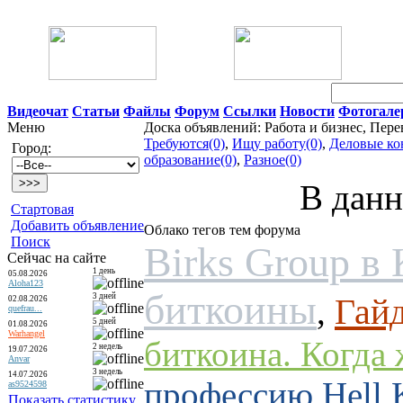
06 Августа 2026 06:11
Видеочат
Статьи
Файлы
Форум
Ссылки
Новости
Фотогале
Меню
Доска объявлений: Работа и бизнес, Пере
Требуются(0)
,
Ищу работу(0)
,
Деловые ко
Город:
образование(0)
,
Разное(0)
В данн
Стартовая
Добавить объявление
Облако тегов тем форума
Поиск
Birks Group в
Сейчас на сайте
1 день
05.08.2026
Aloha123
биткоины
3 дней
Гайд
,
02.08.2026
quefrau...
5 дней
01.08.2026
Warhangel
биткоина. Когда 
2 недель
19.07.2026
Anvar
3 недель
14.07.2026
профессию Hell K
as9524598
Показать статистику