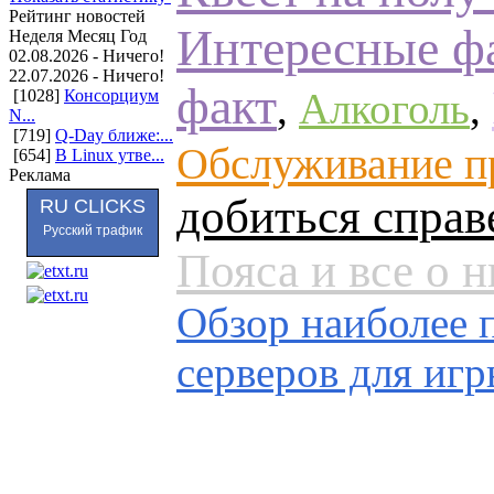
Рейтинг новостей
Интересные фа
Неделя
Месяц
Год
02.08.2026 - Ничего!
22.07.2026 - Ничего!
факт
,
Алкоголь
,
[1028]
Консорциум
N...
[719]
Q-Day ближе:...
Обслуживание п
[654]
В Linux утве...
Реклама
добиться справ
RU CLICKS
Русский трафик
Пояса и все о 
Обзор наиболее 
серверов для игр