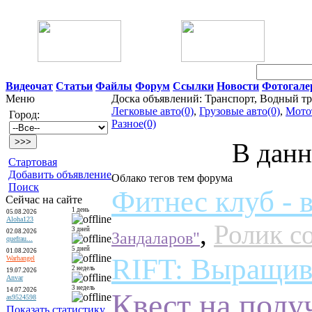
06 Августа 2026 08:59
Видеочат
Статьи
Файлы
Форум
Ссылки
Новости
Фотогале
Меню
Доска объявлений: Транспорт, Водный т
Легковые авто(0)
,
Грузовые авто(0)
,
Мото
Город:
Разное(0)
В данн
Стартовая
Добавить объявление
Облако тегов тем форума
Поиск
Фитнес клуб - 
Сейчас на сайте
1 день
05.08.2026
Aloha123
,
Ролик с
3 дней
02.08.2026
Зандаларов"
quefrau...
5 дней
01.08.2026
RIFT: Выращив
Warhangel
2 недель
19.07.2026
Anvar
3 недель
14.07.2026
Квест на полу
as9524598
Показать статистику