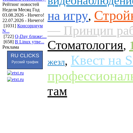
видеонаблюдени
Рейтинг новостей
Неделя
Месяц
Год
Стройк
на игру
,
03.08.2026 - Ничего!
22.07.2026 - Ничего!
[1031]
Консорциум
— Принцип ра
N...
[722]
Q-Day ближе:...
Стоматология
,
[658]
В Linux утве...
Реклама
RU CLICKS
Квест на S
,
жезл
Русский трафик
профессионал
там