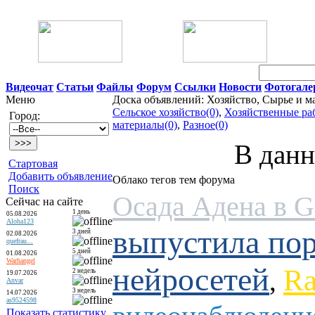
06 Августа 2026 16:00
Видеочат
Статьи
Файлы
Форум
Ссылки
Новости
Фотогале
Меню
Доска объявлений: Хозяйство, Сырье и м
Сельское хозяйство(0)
,
Хозяйственные ра
Город:
материалы(0)
,
Разное(0)
В данн
Стартовая
Добавить объявление
Облако тегов тем форума
Поиск
Осада Адена в 
Сейчас на сайте
1 день
05.08.2026
Aloha123
выпустила по
3 дней
02.08.2026
quefrau...
5 дней
01.08.2026
Warhangel
нейросетей
Ra
,
2 недель
19.07.2026
Anvar
3 недель
14.07.2026
as9524598
Показать статистику