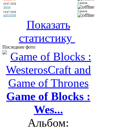
2 недель
19.07.2026
Anvar
3 недель
14.07.2026
as9524598
Показать
статистику
Последние фото
Game of Blocks :
Wes...
Альбом: