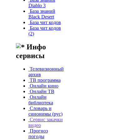
Diablo 3
База знаний
Black Desert
База чит кодов
База чит кодов
(2)
Инфо
сервисы
Телевизионный
архив
ТВ программа
Онлайн кино
Онлайн ТВ
Онлайн
библиотека
Словарь и
синонимы (рус)
Сервис закачки
видео
Прогноз
погоды