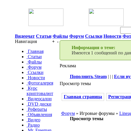
06 Августа 2026 11:57
Видеочат
Статьи
Файлы
Форум
Ссылки
Новости
Фот
Навигация
+
-
Информация о теме:
Главная
Имеются 1 сообщений по данн
Статьи
Файлы
Реклама
Форум
Ссылки
Пополнить Steam
| | |
Если ну
Новости
Фотогалерея
Просмотр темы
Курс
криптовалют
Главная страница
Регистрац
Видеосалон
DVD диски
Рефераты
Форум
» Игровые форумы »
Linea
Объявления
Просмотр темы
Видео
Радио
Mr. Freeman