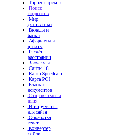
Торрент трекер
Поиск
торрентов
Мир
фантастики
Вклады и
банки
Афоризмы и
цитаты
Расчёт
расстояний
Зооуслуги
Сайты 18+
Карта Speedcam
Карта POI
Бланки
документов
Отправка sms и
mms
Инструменты
для сайта
Обработка
текста
Конвертер
файлов