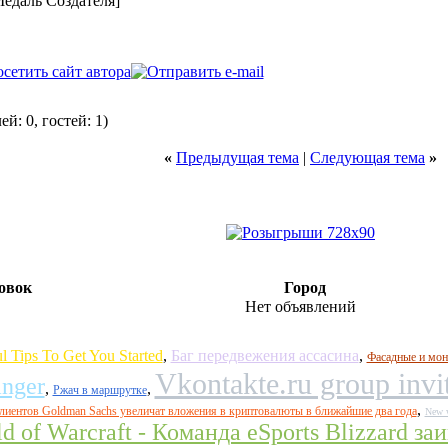
й: 0, гостей: 1)
«
Предыдущая тема
|
Следующая тема
»
овок
Город
Нет объявлений
l Tips To Get You Started
,
Баг передвежения ассасина
,
Фасадные и мон
Vkontakte.ru group invi
anger
,
,
Ржач в маршрутке
,
лиентов Goldman Sachs увеличат вложения в криптовалюты в ближайшие два года
New w
d of Warcraft - Команда eSports Blizzard з