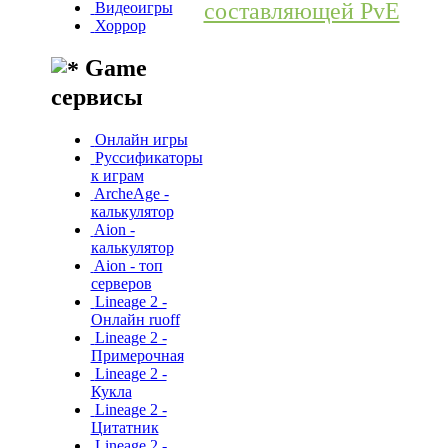
составляющей PvE
Видеоигры
Хоррор
Game
сервисы
Онлайн игры
Руссификаторы
к играм
ArcheAge -
калькулятор
Aion -
калькулятор
Aion - топ
серверов
Lineage 2 -
Онлайн ruoff
Lineage 2 -
Примерочная
Lineage 2 -
Кукла
Lineage 2 -
Цитатник
Lineage 2 -