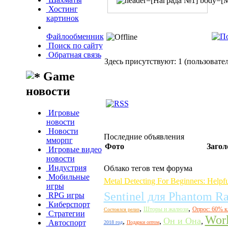
Хостинг
картинок
Файлообменник
Поиск по сайту
Обратная связь
Здесь присутствуют: 1 (пользователе
Game
новости
Игровые
новости
Новости
Последние объявления
мморпг
Фото
Загол
Игровые видео
новости
Индустрия
Облако тегов тем форума
Мобильные
Metal Detecting For Beginners: Helpfu
игры
Sentinel для Phantom R
RPG игры
Киберспорт
,
,
Шторы и жалюзи
Опрос: 60% к
Состоялся релиз
Стратегии
Worl
Он и Она
,
,
,
Автоспорт
2018 год
Подарки оптом