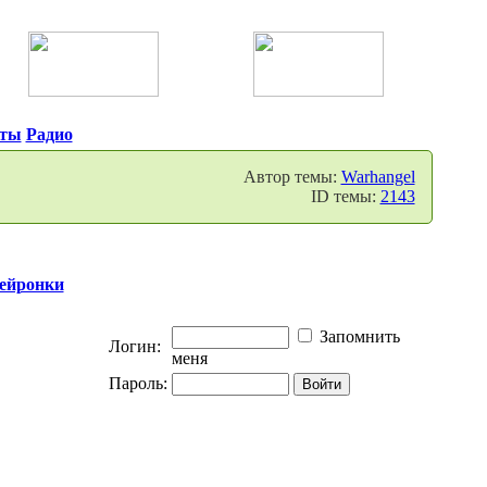
нты
Радио
Автор темы:
Warhangel
ID темы:
2143
нейронки
Запомнить
Логин:
меня
Пароль: