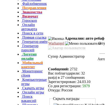
Файлобменник
Поздравления
Знакомства
Видеочат
Гороскоп
Онлайн
автокарта
Поиск в сети
Прямая ссылка
Адреналин: авто ребаф
Генератор имён
Warhangel
Опуб
Генератор
паролей
Логотип
Супер Администратор
онлайн
Авт
Мобильный
контент
Сообщений:
2732
Мониторинг
Вас поблагодарили: 32
сбоев
раз(а) в 27 сообщениях
Компьютерные
Зарегистрирован: 24.03.10
игры
Со дня регистрации:
5979
Скачать игры
Откуда: Россия
Онлайн игры
Поиск
Скрыть награды
вакансий
Шахматы