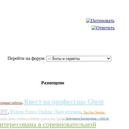
Перейти на форум:
Размещено
Квест на профессию Ghost
,
тажные работы
ter
Rising Force Online Дюп итемов
,
,
The First Templar -
,
orld - Бафы, дебафы и эффекты урона в New World
Победители Евровидения с 1956 по
аинтересована в соревновательной