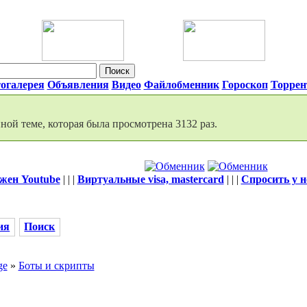
огалерея
Объявления
Видео
Файлобменник
Гороскоп
Торре
ой теме, которая была просмотрена 3132 раз.
жен Youtube
| | |
Виртуальные visa, mastercard
| | |
Спросить у 
ия
Поиск
ge
»
Боты и скрипты