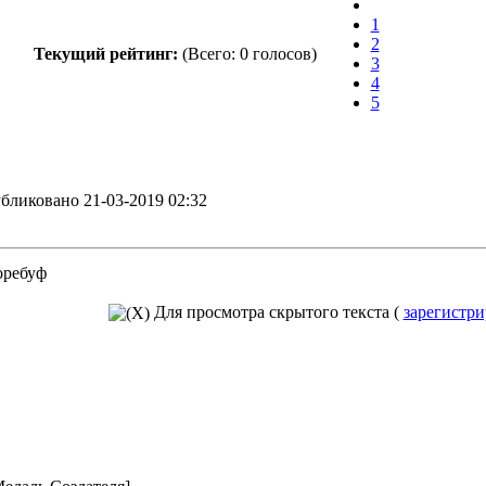
1
2
Текущий рейтинг:
(Всего:
0 голосов
)
3
4
5
ликовано 21-03-2019 02:32
оребуф
Для просмотра скрытого текста (
зарегистри