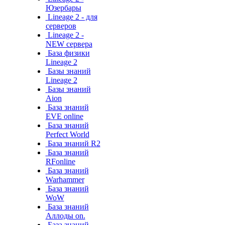
Юзербары
Lineage 2 - для
серверов
Lineage 2 -
NEW сервера
База физики
Lineage 2
Базы знаний
Lineage 2
Базы знаний
Aion
База знаний
EVE online
База знаний
Perfect World
База знаний R2
База знаний
RFonline
База знаний
Warhammer
База знаний
WoW
База знаний
Аллоды on.
База знаний