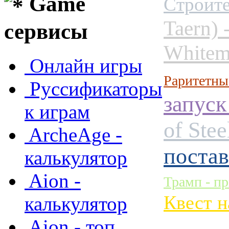
Game
Строите
Taern)
сервисы
White
Онлайн игры
Раритетны
Руссификаторы
запуск
к играм
оf Ste
ArcheAge -
поста
калькулятор
Aion -
Трамп - п
Квест н
калькулятор
Aion - топ