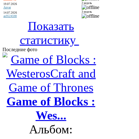
2 недель
19.07.2026
Anvar
3 недель
14.07.2026
as9524598
Показать
статистику
Последние фото
Game of Blocks :
Wes...
Альбом: