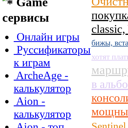
Очистн
Game
покупк
сервисы
classic
Онлайн игры
бижы, вст
Руссификаторы
хотят плат
к играм
маршр
ArcheAge -
в альб
калькулятор
консол
Aion -
мощным
калькулятор
Sentine
Aion - топ