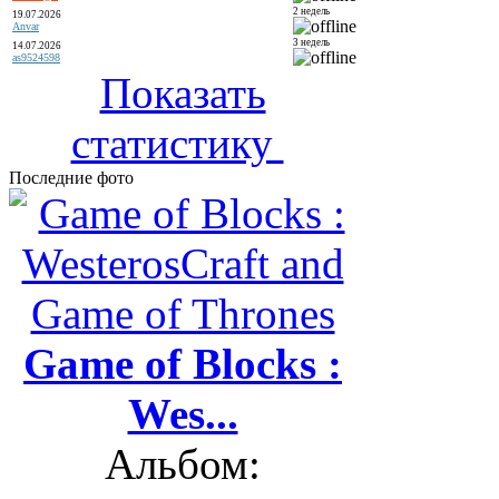
2 недель
19.07.2026
Anvar
3 недель
14.07.2026
as9524598
Показать
статистику
Последние фото
Game of Blocks :
Wes...
Альбом: