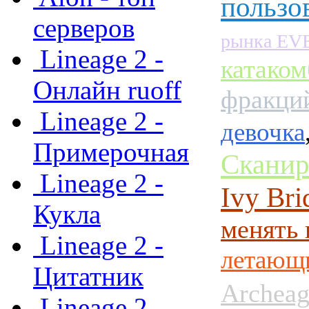
пользо
серверов
рынка EVE
Lineage 2 -
катаком
Онлайн ruoff
фракций
Lineage 2 -
девочка
Примерочная
Сканир
Lineage 2 -
Ivy Bri
Кукла
менять 
Lineage 2 -
летающ
Цитатник
Archeag
Lineage 2 -