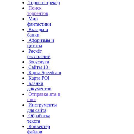
Торрент трекер
Поиск
торрентов
Мир
фантастики
Вклады и
банки
Афоризмы и
цитаты
Расчёт
расстояний
Зооуслуги
Сайты 18+
Карта Speedcam
Карта POI
Бланки
документов
Отправка sms и
mms
Инструменты
для сайта
Обработка
текста
Конвертер
файлов