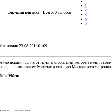
1
2
Текущий рейтинг:
(Всего:
0 голосов
)
3
4
5
ликовано 23-08-2011 01:09
енно поразил ролик от группы строителей, которые начали возв
ение, напоминающее Рейхстаг и станцию Московского метрополи
ube Video: