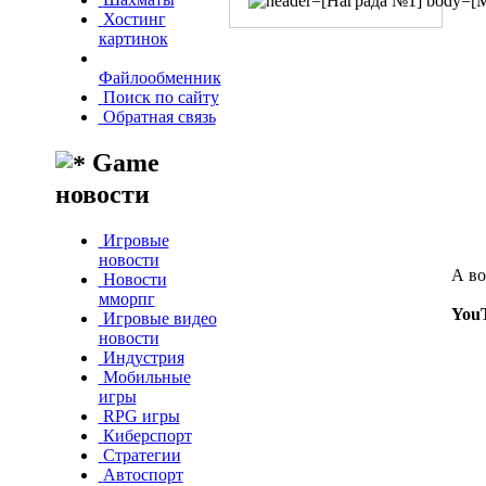
Хостинг
картинок
Файлообменник
Поиск по сайту
Обратная связь
Game
новости
Игровые
новости
А во
Новости
мморпг
YouT
Игровые видео
новости
Индустрия
Мобильные
игры
RPG игры
Киберспорт
Стратегии
Автоспорт