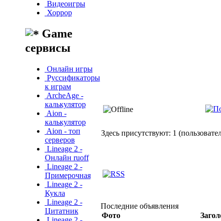
Видеоигры
Хоррор
Game
сервисы
Онлайн игры
Руссификаторы
к играм
ArcheAge -
калькулятор
Aion -
калькулятор
Aion - топ
Здесь присутствуют: 1 (пользователе
серверов
Lineage 2 -
Онлайн ruoff
Lineage 2 -
Примерочная
Lineage 2 -
Кукла
Lineage 2 -
Последние объявления
Цитатник
Фото
Загол
Lineage 2 -