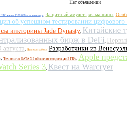
Нет объявлений
Защитный амулет для машины
Особ
,
,
 BTC выше $100 000 в течение года
ил об успешном тестировании цифрового 
Китайские т
сы викторины Jade Dynasty
,
нтрализованных бирж в DeFi
Первый
,
0 августа
Разработчики из Венесуэл
,
,
Душевая кабина
Apple предст
,
,
Технология SATA 3.2 обеспечит скорость до 2 ГБ/с
n
atch Series 3
Квест на Warcryer
,