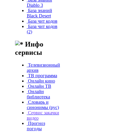
Diablo 3
База знаний
Black Desert
База чит кодов
База чит кодов
(2)
Инфо
сервисы
Телевизионный
архив
ТВ программа
Онлайн кино
Онлайн ТВ
Онлайн
библиотека
Словарь и
синонимы (рус)
Сервис закачки
видео
Прогноз
погоды