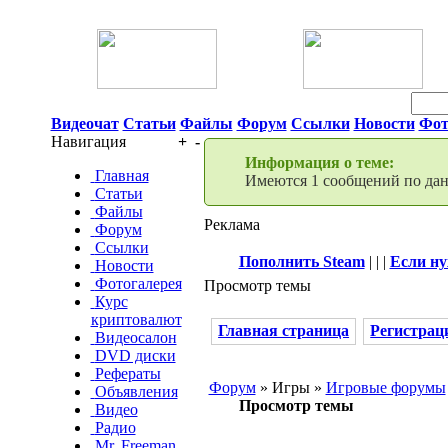
06 Августа 2026 09:32
Видеочат
Статьи
Файлы
Форум
Ссылки
Новости
Фот
Навигация
+
-
Информация о теме:
Главная
Имеются 1 сообщений по данн
Статьи
Файлы
Реклама
Форум
Ссылки
Пополнить Steam
| | |
Если ну
Новости
Фотогалерея
Просмотр темы
Курс
криптовалют
Главная страница
Регистрац
Видеосалон
DVD диски
Рефераты
Форум
» Игры »
Игровые форумы
Объявления
Просмотр темы
Видео
Радио
Mr. Freeman