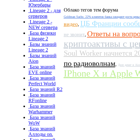
Юзербары
Облако тегов тем форума
Lineage 2 - для
серверов
Goldman Sachs: 22% клиентов банка ожидают роста цены
Lineage 2 -
ЦБ Франции сообщ
видео
,
NEW сервера
Ответы на вопро
База физики
не звонит
,
Lineage 2
криптоактивы с це
Базы знаний
Lineage 2
Soul Worker начнется 2
Базы знаний
Aion
по радиоволнам
,
Дюп денег в Aio
База знаний
IPhone X и Apple W
EVE online
База знаний
Perfect World
База знаний R2
База знаний
RFonline
База знаний
Warhammer
База знаний
WoW
База знаний
Аллоды on.
База знаний