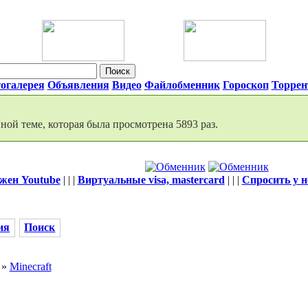
огалерея
Объявления
Видео
Файлобменник
Гороскоп
Торре
ой теме, которая была просмотрена 5893 раз.
жен Youtube
| | |
Виртуальные visa, mastercard
| | |
Спросить у 
ия
Поиск
»
Minecraft