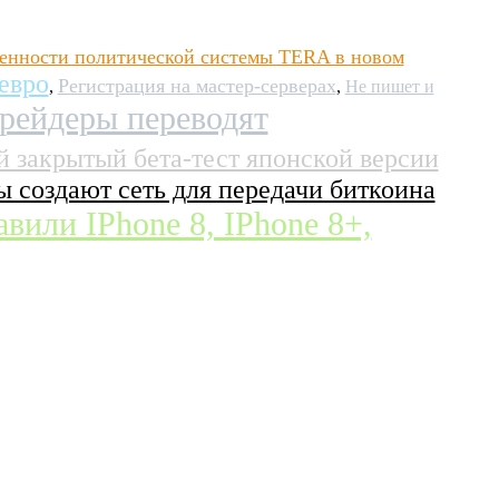
енности политической системы TERA в новом
евро
Регистрация на мастер-серверах
,
,
Не пишет и
рейдеры переводят
 закрытый бета-тест японской версии
ы создают сеть для передачи биткоина
авили IPhone 8, IPhone 8+,