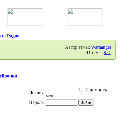
нты
Радио
Автор темы:
Warhangel
ID темы:
931
нейронки
Запомнить
Логин:
меня
Пароль: