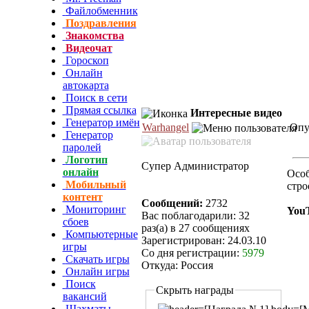
Файлобменник
Поздравления
Знакомства
Видеочат
Гороскоп
Онлайн
автокарта
Поиск в сети
Прямая ссылка
Интересные видео
Генератор имён
Warhangel
Опуб
Генератор
паролей
Логотип
Супер Администратор
онлайн
Особ
Мобильный
стро
контент
Сообщений:
2732
Мониторинг
YouT
Вас поблагодарили: 32
сбоев
раз(а) в 27 сообщениях
Компьютерные
Зарегистрирован: 24.03.10
игры
Со дня регистрации:
5979
Скачать игры
Откуда: Россия
Онлайн игры
Поиск
Скрыть награды
вакансий
Шахматы