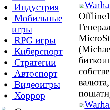
Warha
Индустрия
Offline
Мобильные
Генера
игры
MicroS
RPG игры
(Michae
Киберспорт
биткоин
Стратегии
собстве
Автоспорт
валюта,
Видеоигры
пошатн
Хоррор
Warha