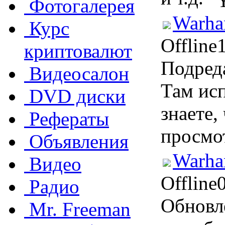
Фотогалерея
Warha
Курс
Offline
криптовалют
Подреда
Видеосалон
Там исп
DVD диски
знаете,
Рефераты
просмо
Объявления
Warha
Видео
Offline
Радио
Обновл
Mr. Freeman