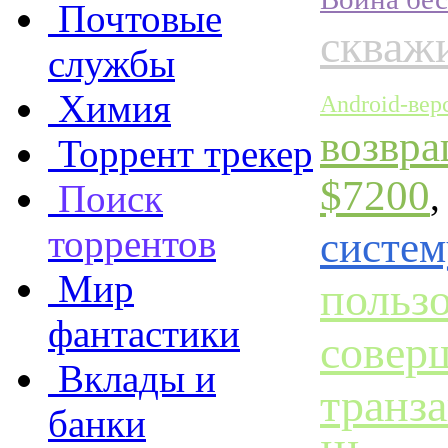
Почтовые
скваж
службы
Химия
Android-вер
возвра
Торрент трекер
$7200
Поиск
торрентов
систе
Мир
польз
фантастики
совер
Вклады и
транз
банки