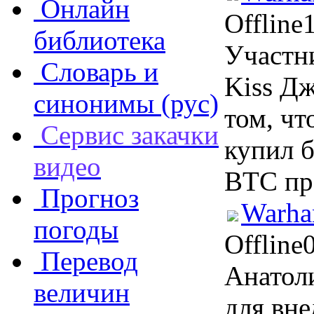
Онлайн
Offline
библиотека
Участн
Словарь и
Kiss Д
синонимы (рус)
том, чт
Сервис закачки
купил б
видео
BTC пр
Прогноз
Warha
погоды
Offline
Перевод
Анатоли
величин
для вн