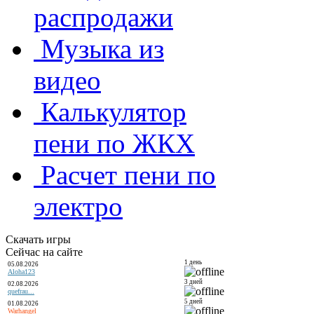
распродажи
Музыка из
видео
Калькулятор
пени по ЖКХ
Расчет пени по
электро
Скачать игры
Сейчас на сайте
1 день
05.08.2026
Aloha123
3 дней
02.08.2026
quefrau...
5 дней
01.08.2026
Warhangel