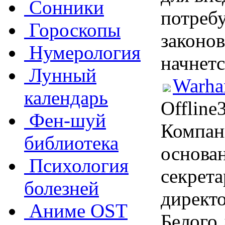
Сонники
потребу
Гороскопы
законов
Нумерология
начнетс
Лунный
Warha
календарь
Offline
Фен-шуй
Компани
библиотека
основа
Психология
секрета
болезней
директ
Аниме OST
Белого