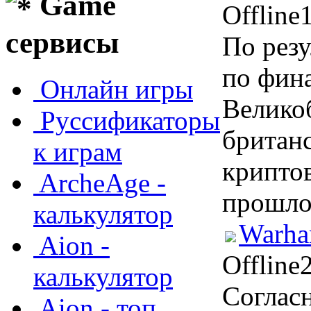
Game
Offline
сервисы
По рез
по фин
Онлайн игры
Велико
Руссификаторы
британс
к играм
криптов
ArcheAge -
прошлом
калькулятор
Warha
Aion -
Offline
калькулятор
Соглас
Aion - топ