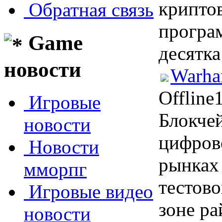
криптов
Обратная связь
програ
Game
десятк
новости
Warha
Offline
Игровые
Блокчей
новости
цифров
Новости
рынках 
мморпг
тестов
Игровые видео
зоне ра
новости