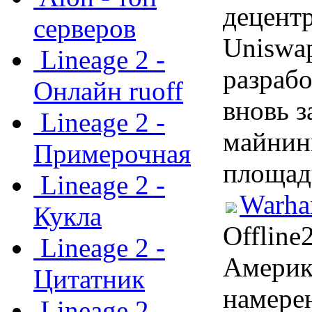
децент
серверов
Uniswa
Lineage 2 -
разраб
Онлайн ruoff
вновь 
Lineage 2 -
майнин
Примерочная
площад
Lineage 2 -
Warha
Кукла
Offline
Lineage 2 -
Америк
Цитатник
намере
Lineage 2 -