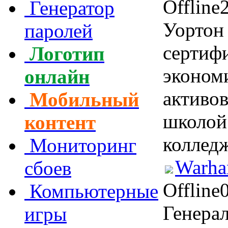
Offline
Генератор
Уортон
паролей
сертиф
Логотип
эконом
онлайн
активов
Мобильный
школой
контент
коллед
Мониторинг
Warha
сбоев
Offline
Компьютерные
Генера
игры