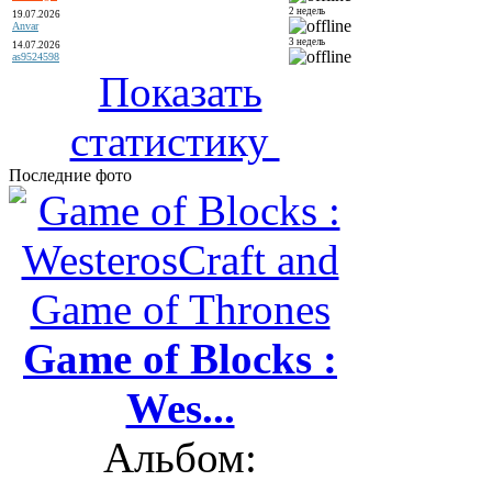
2 недель
19.07.2026
Anvar
3 недель
14.07.2026
as9524598
Показать
статистику
Последние фото
Game of Blocks :
Wes...
Альбом: