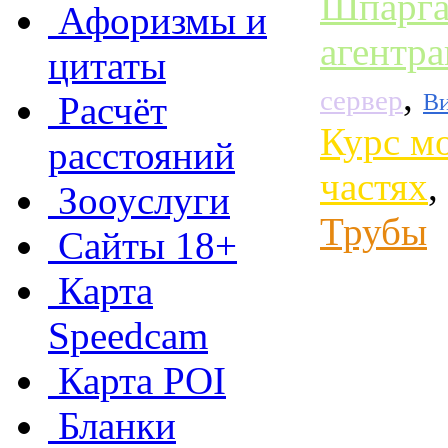
Шпарга
Афоризмы и
агентр
цитаты
,
сервер
Ви
Расчёт
Курс мо
расстояний
частях
,
Зооуслуги
Трубы
Сайты 18+
Карта
Speedcam
Карта POI
Бланки