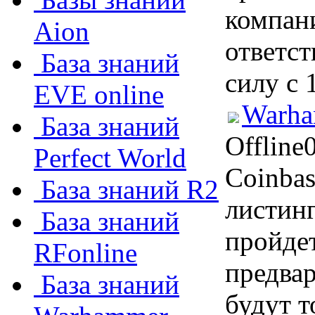
компан
Aion
ответст
База знаний
силу с 
EVE online
Warha
База знаний
Offline
Perfect World
Coinba
База знаний R2
листин
База знаний
пройдет
RFonline
предва
База знаний
будут т