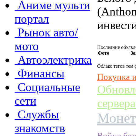
Аниме мульти
(Anthon
портал
инвести
Рынок авто/
мото
Последние объявл
Фото
За
Автоэлектрика
Облако тегов тем
Финансы
Покупка и
Социальные
Обновле
сети
сервер
Службы
Монет
знакомств
Война бе