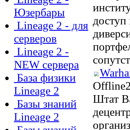
инстит
Юзербары
доступ
Lineage 2 - для
диверс
серверов
портфел
Lineage 2 -
сопутс
NEW сервера
Warha
База физики
Offline
Lineage 2
Штат В
Базы знаний
децент
Lineage 2
органи
Базы знаний