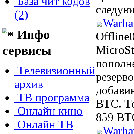
База чит кодов
следую
(2)
Warha
Инфо
Offline
MicroSt
сервисы
пополн
Телевизионный
резерв
архив
добавив
ТВ программа
BTC. Те
Онлайн кино
859 BT
Онлайн ТВ
Warha