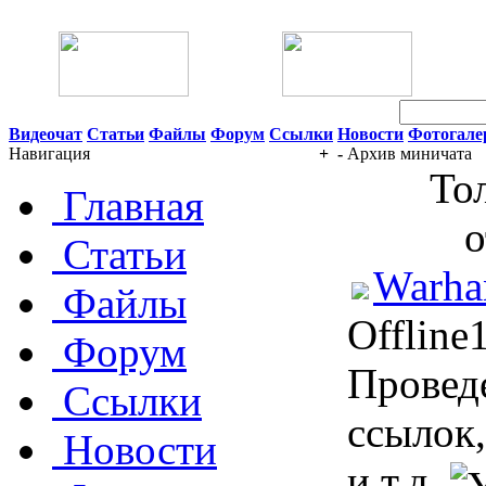
06 Августа 2026 08:48
Видеочат
Статьи
Файлы
Форум
Ссылки
Новости
Фотогале
Навигация
+
-
Архив миничата
То
Главная
о
Статьи
Warha
Файлы
Offline
Форум
Провед
Ссылки
ссылок,
Новости
и т.д.