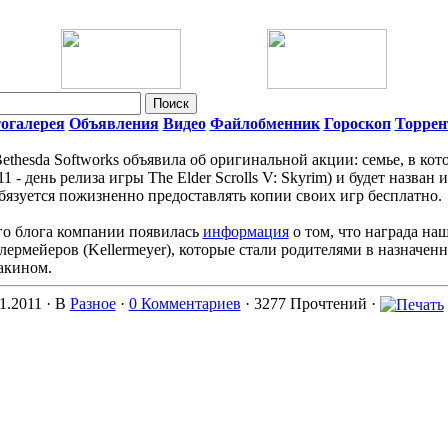
огалерея
Объявления
Видео
Файлобменник
Гороскоп
Торре
thesda Softworks объявила об оригинальной акции: семье, в кот
11 - день релиза игры The Elder Scrolls V: Skyrim) и будет назван
обязуется пожизненно предоставлять копии своих игр бесплатно.
го блога компании появилась
информация
о том, что награда наш
ермейеров (Kellermeyer), которые стали родителями в назначен
акином.
1.2011 ·
В
Разное
·
0 Комментариев
· 3277 Прочтений ·