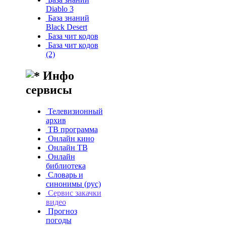
Diablo 3
База знаний
Black Desert
База чит кодов
База чит кодов
(2)
Инфо
сервисы
Телевизионный
архив
ТВ программа
Онлайн кино
Онлайн ТВ
Онлайн
библиотека
Словарь и
синонимы (рус)
Сервис закачки
видео
Прогноз
погоды