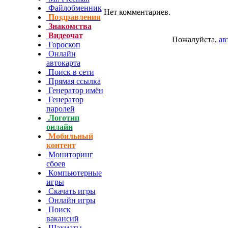
Файлобменник
Нет комментариев.
Поздравления
Знакомства
Видеочат
Пожалуйста,
ав
Гороскоп
Онлайн
автокарта
Поиск в сети
Прямая ссылка
Генератор имён
Генератор
паролей
Логотип
онлайн
Мобильный
контент
Мониторинг
сбоев
Компьютерные
игры
Скачать игры
Онлайн игры
Поиск
вакансий
Шахматы