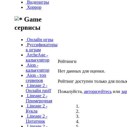
Видеоигры
Хоррор
Game
сервисы
Онлайн игры
Руссификаторы
к играм
ArcheAge -
калькулятор
Рейтинги
Aion -
калькулятор
Нет данных для оценки.
Aion - топ
серверов
Рейтинг доступен только для польз
Lineage 2 -
Онлайн ruoff
Пожалуйста,
авторизуйтесь
или
за
Lineage 2 -
Примерочная
Lineage 2 -
Кукла
Lineage 2 -
Цитатник
Lineage 2 -