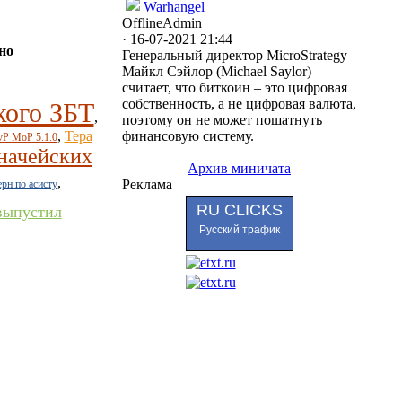
Warhangel
Offline
Admin
· 16-07-2021 21:44
но
Генеральный директор MicroStrategy
Майкл Сэйлор (Michael Saylor)
считает, что биткоин – это цифровая
собственность, а не цифровая валюта,
кого ЗБТ
,
поэтому он не может пошатнуть
финансовую систему.
,
Тера
vP MoP 5.1.0
начейских
Архив миничата
,
Реклама
рн по асисту
RU CLICKS
 выпустил
Русский трафик