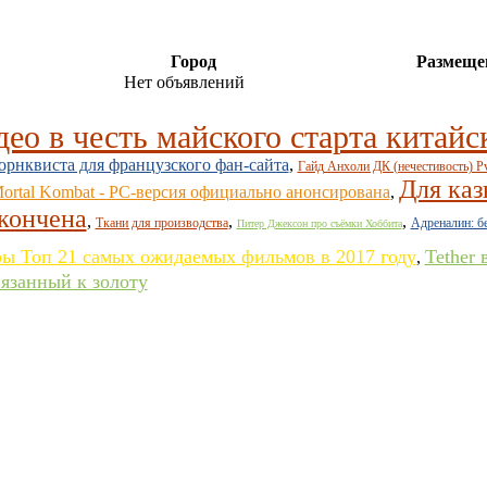
Город
Размеще
Нет объявлений
ео в честь майского старта китайс
орнквиста для французского фан-сайта
,
Гайд Анхоли ДК (нечестивость) P
Для каз
ortal Kombat - PC-версия официально анонсирована
,
кончена
,
,
,
Ткани для производства
Адреналин: бе
Питер Джексон про съёмки Хоббита
ы Топ 21 самых ожидаемых фильмов в 2017 году
Tether
,
язанный к золоту