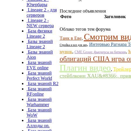
Юзербары
Lineage 2 - для
Последние объявления
серверов
Фото
Заголовок
Lineage 2 -
NEW сервера
Облако тегов тем форума
База физики
Смотрим вид
Lineage 2
Танк в Еве
,
Базы знаний
,
Интервью Рагнара Т
Стройка и все для нее
Lineage 2
мувик
,
,
M
Базы знаний
CME Group: фьючерсы на биткоин
Aion
облигаций США игра о
База знаний
Плагин видео
EVE online
Трейлер
,
База знаний
стейблкоин XAU&#8366;, прив
Perfect World
База знаний R2
База знаний
RFonline
База знаний
Warhammer
База знаний
WoW
База знаний
Аллоды on.
База знаний