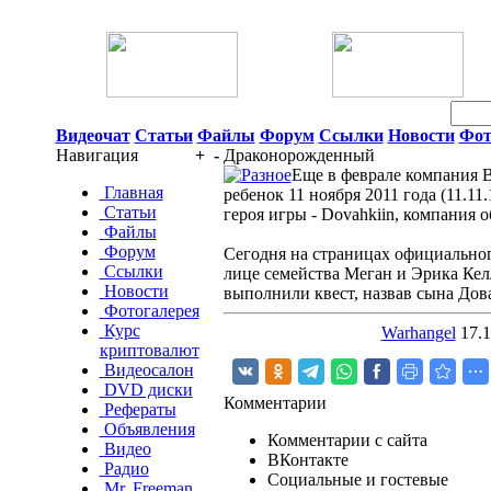
06 Августа 2026 11:06
Видеочат
Статьи
Файлы
Форум
Ссылки
Новости
Фот
Навигация
+
-
Драконорожденный
Еще в феврале компания Be
Главная
ребенок 11 ноября 2011 года (11.11.
Статьи
героя игры - Dovahkiin, компания 
Файлы
Форум
Сегодня на страницах официально
Ссылки
лице семейства Меган и Эрика Келл
Новости
выполнили квест, назвав сына Дов
Фотогалерея
Курс
Warhangel
17.1
криптовалют
Видеосалон
DVD диски
Комментарии
Рефераты
Объявления
Комментарии с сайта
Видео
ВКонтакте
Радио
Социальные и гостевые
Mr. Freeman