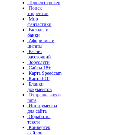
Торрент трекер
Поиск
торрентов
Мир
фантастики
Вклады и
банки
Афоризмы и
цитаты
Расчёт
расстояний
Зооуслуги
Сайты 18+
Карта Speedcam
Карта POI
Бланки
документов
Отправка sms и
mms
Инструменты
для сайта
Обработка
текста
Конвертер
файлов