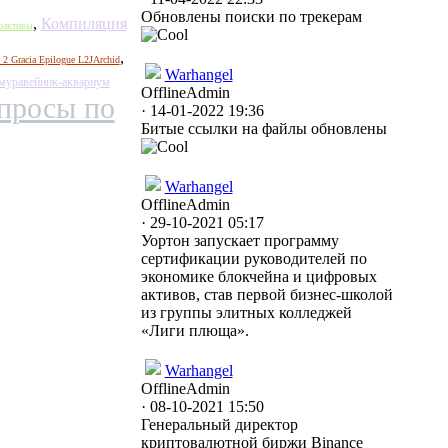
Обновлены поиски по трекерам
,
Компиляция
тоактивы
,
 2 Gracia Epilogue L2JArchid
Warhangel
 муравейник-аквариум
Offline
Admin
просы по
· 14-01-2022 19:36
Битые ссылки на файлы обновлены
Warhangel
Offline
Admin
· 29-10-2021 05:17
Уортон запускает программу
сертификации руководителей по
экономике блокчейна и цифровых
активов, став первой бизнес-школой
из группы элитных колледжей
«Лиги плюща».
Warhangel
Offline
Admin
· 08-10-2021 15:50
Генеральный директор
криптовалютной биржи Binance