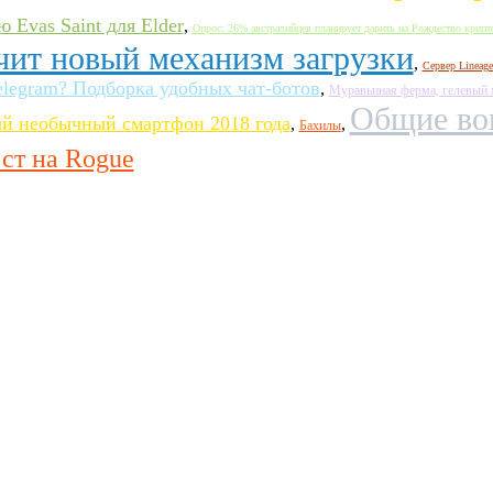
 Evas Saint для Elder
,
Опрос: 26% австралийцев планирует дарить на Рождество крип
учит новый механизм загрузки
,
Сервер Lineage
elegram? Подборка удобных чат-ботов
,
Муравьиная ферма, гелевый
Общие во
й необычный смартфон 2018 года
,
,
Бахилы
ст на Rogue