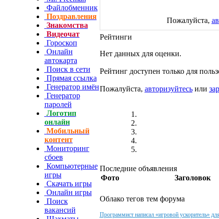
Файлобменник
Поздравления
Пожалуйста,
ав
Знакомства
Видеочат
Рейтинги
Гороскоп
Онлайн
Нет данных для оценки.
автокарта
Поиск в сети
Рейтинг доступен только для польз
Прямая ссылка
Генератор имён
Пожалуйста,
авторизуйтесь
или
за
Генератор
паролей
Логотип
онлайн
Мобильный
контент
Мониторинг
сбоев
Компьютерные
Последние объявления
игры
Фото
Заголовок
Скачать игры
Онлайн игры
Облако тегов тем форума
Поиск
вакансий
Программист написал «игровой ускоритель» дл
Шахматы