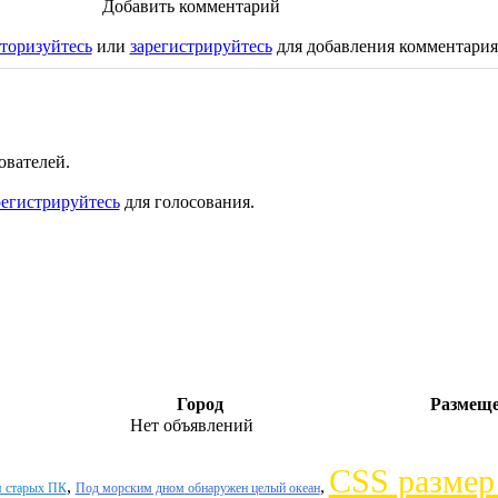
Добавить комментарий
торизуйтесь
или
зарегистрируйтесь
для добавления комментария
ователей.
регистрируйтесь
для голосования.
Город
Размещ
Нет объявлений
CSS размер 
,
,
я старых ПК
Под морским дном обнаружен целый океан