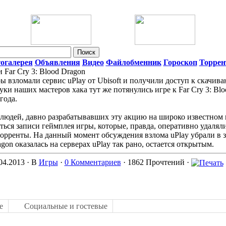
огалерея
Объявления
Видео
Файлобменник
Гороскоп
Торре
Far Cry 3: Blood Dragon
ы взломали сервис uPlay от Ubisoft и получили доступ к скачив
руки наших мастеров хака тут же потянулись игре к Far Cry 3: Blo
года.
людей, давно разрабатывавших эту акцию на широко известном 
ляться записи геймплея игры, которые, правда, оперативно удалял
 торренты. На данный момент обсуждения взлома uPlay убрали в 
agon оказалась на серверах uPlay так рано, остается открытым.
04.2013 ·
В
Игры
·
0 Комментариев
· 1862 Прочтений ·
е
Социальные и гостевые