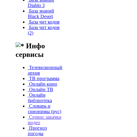
Diablo 3
База знаний
Black Desert
База чит кодов
База чит кодов
(2)
Инфо
сервисы
Телевизионный
архив
ТВ программа
Онлайн кино
Онлайн ТВ
Онлайн
библиотека
Словарь и
синонимы (рус)
Сервис закачки
видео
Прогноз
погоды