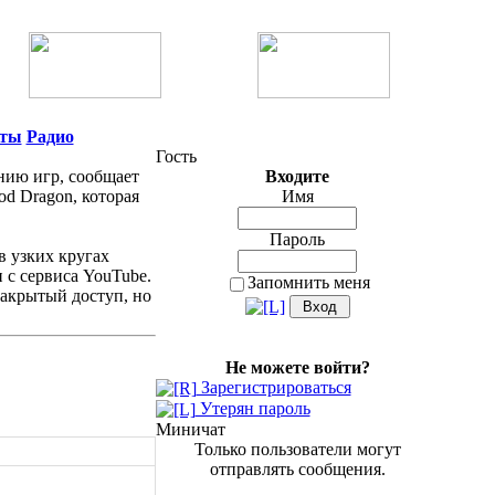
нты
Радио
Гость
анию игр, сообщает
Входите
od Dragon, которая
Имя
Пароль
в узких кругах
и с сервиса YouTube.
Запомнить меня
закрытый доступ, но
Не можете войти?
Зарегистрироваться
Утерян пароль
Миничат
Только пользователи могут
отправлять сообщения.