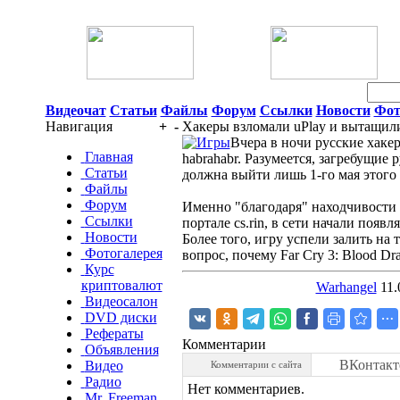
06 Августа 2026 05:20
Видеочат
Статьи
Файлы
Форум
Ссылки
Новости
Фот
Навигация
+
-
Хакеры взломали uPlay и вытащили 
Вчера в ночи русские хакер
Главная
habrahabr. Разумеется, загребущие 
Статьи
должна выйти лишь 1-го мая этого 
Файлы
Форум
Именно "благодаря" находчивости 
Ссылки
портале cs.rin, в сети начали появ
Новости
Более того, игру успели залить на
Фотогалерея
вопрос, почему Far Cry 3: Blood Dr
Курс
криптовалют
Warhangel
11.
Видеосалон
DVD диски
Рефераты
Комментарии
Объявления
ВКонтакт
Видео
Комментарии с сайта
Радио
Нет комментариев.
Mr. Freeman