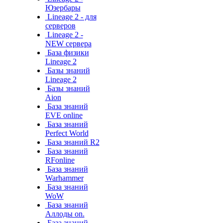
Юзербары
Lineage 2 - для
серверов
Lineage 2 -
NEW сервера
База физики
Lineage 2
Базы знаний
Lineage 2
Базы знаний
Aion
База знаний
EVE online
База знаний
Perfect World
База знаний R2
База знаний
RFonline
База знаний
Warhammer
База знаний
WoW
База знаний
Аллоды on.
База знаний