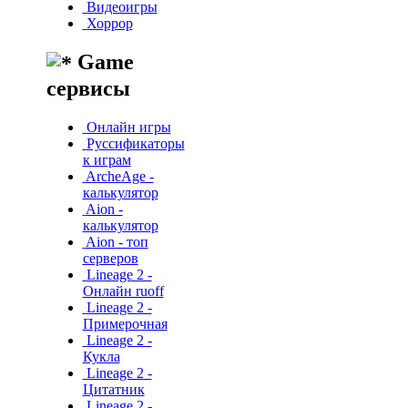
Видеоигры
Хоррор
Game
сервисы
Онлайн игры
Руссификаторы
к играм
ArcheAge -
калькулятор
Aion -
калькулятор
Aion - топ
серверов
Lineage 2 -
Онлайн ruoff
Lineage 2 -
Примерочная
Lineage 2 -
Кукла
Lineage 2 -
Цитатник
Lineage 2 -