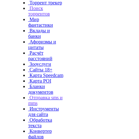
Торрент трекер
Поиск
торрентов
Мир
фантастики
Вклады и
банки
Афоризмы и
цитаты
Расчёт
расстояний
Зооуслуги
Сайты 18+
Карта Speedcam
Карта POI
Бланки
документов
Отправка sms и
mms
Инструменты
для сайта
Обработка
текста
Конвертер
файлов