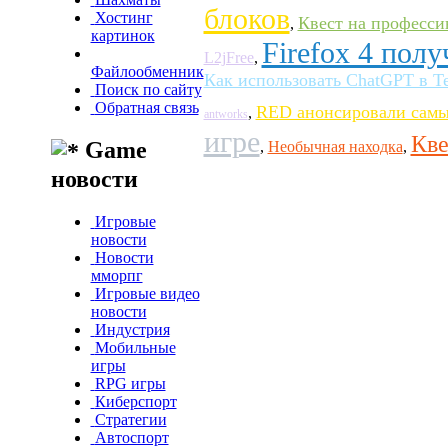
блоков
Хостинг
Квест на профессию
,
картинок
Firefox 4 пол
L2jFree
,
Файлообменник
Как использовать ChatGPT в T
Поиск по сайту
Обратная связь
RED анонсировали самы
,
antworks
игре
Кве
Game
,
Необычная находка
,
новости
Игровые
новости
Новости
мморпг
Игровые видео
новости
Индустрия
Мобильные
игры
RPG игры
Киберспорт
Стратегии
Автоспорт