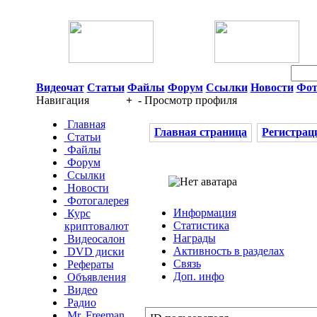
06 Августа 2026 04:39
Видеочат
Статьи
Файлы
Форум
Ссылки
Новости
Фот
Навигация
+
-
Просмотр профиля
Главная
Главная страница
Регистрац
Статьи
Файлы
Форум
Ссылки
Новости
Фотогалерея
Информация
Курс
Статистика
криптовалют
Награды
Видеосалон
Активность в разделах
DVD диски
Связь
Рефераты
Доп. инфо
Объявления
Видео
Радио
Mr. Freeman