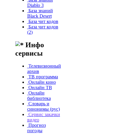
Diablo 3
База знаний
Black Desert
База чит кодов
База чит кодов
(2)
Инфо
сервисы
Телевизионный
архив
ТВ программа
Онлайн кино
Онлайн ТВ
Онлайн
библиотека
Словарь и
синонимы (рус)
Сервис закачки
видео
Прогноз
погоды