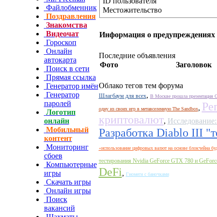
ID пользователя
Файлобменник
Местожительство
Поздравления
Знакомства
Видеочат
Информация о предупреждениях
Гороскоп
Онлайн
Последние объявления
автокарта
Фото
Заголовок
Поиск в сети
Прямая ссылка
Облако тегов тем форума
Генератор имён
Генератор
,
Шлагбаум для всех
В Москве прошла презентация G
паролей
Ре
,
одну из своих игр в метавселенную The Sandbox
Логотип
криптовалют
онлайн
,
Исследование:
Мобильный
Разработка Diablo III 
контент
Мониторинг
«использование цифровых валют на основе блокчейна буд
сбоев
тестирования Nvidia GeForce GTX 780 и GeFor
Компьютерные
DeFi
игры
,
Гномеги с баночками
Скачать игры
Онлайн игры
Поиск
вакансий
Шахматы