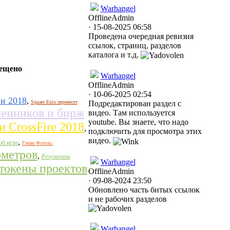
Warhangel
Offline
Admin
· 15-08-2025 06:58
Проведена очередная ревизия
ссылок, страниц, разделов
каталога и т.д.
ещено
Warhangel
Offline
Admin
· 10-06-2025 02:54
и 2018
,
Square Enix перенесет
Подредактирован раздел с
менников и бирж
видео. Там используется
youtube. Вы знаете, что надо
и CrossFire 2018
,
подключить для просмотра этих
видео.
,
об игре
Гленн Фогель:
ометров
,
Результаты
Warhangel
 токены проектов
Offline
Admin
· 09-08-2024 23:50
Обновлено часть битых ссылок
и не рабочих разделов
Warhangel