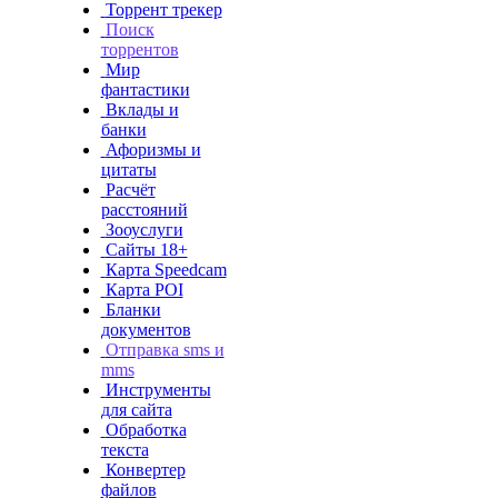
Торрент трекер
Поиск
торрентов
Мир
фантастики
Вклады и
банки
Афоризмы и
цитаты
Расчёт
расстояний
Зооуслуги
Сайты 18+
Карта Speedcam
Карта POI
Бланки
документов
Отправка sms и
mms
Инструменты
для сайта
Обработка
текста
Конвертер
файлов