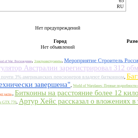
65
RU
Нет предупреждений
Город
Разм
Нет объявлений
Мероприятие Строитель Росси
,
,
od of War: Восхождение
Электроинструменты
гулятор Австралии зарегистрировал 312 об
Баг
 почти 3% американских пенсионеров владеют биткоином
,
"технически завершена"
,
World of Warplanes: Первые подробности 
Биткоины на расстояние более 12 кил
,
ет расти»
Артур Хейс рассказал о вложениях в
,
ce GTX 770