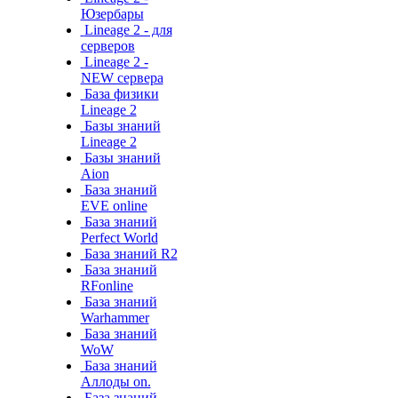
Юзербары
Lineage 2 - для
серверов
Lineage 2 -
NEW сервера
База физики
Lineage 2
Базы знаний
Lineage 2
Базы знаний
Aion
База знаний
EVE online
База знаний
Perfect World
База знаний R2
База знаний
RFonline
База знаний
Warhammer
База знаний
WoW
База знаний
Аллоды on.
База знаний