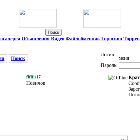
огалерея
Объявления
Видео
Файлобменник
Гороскоп
Торре
Логин:
меня
ия
Поиск
Пароль:
fififis17
Крат
Новичок
Сооб
Зарег
После