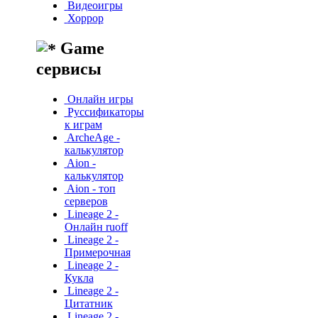
Видеоигры
Хоррор
Game
сервисы
Онлайн игры
Руссификаторы
к играм
ArcheAge -
калькулятор
Aion -
калькулятор
Aion - топ
серверов
Lineage 2 -
Онлайн ruoff
Lineage 2 -
Примерочная
Lineage 2 -
Кукла
Lineage 2 -
Цитатник
Lineage 2 -