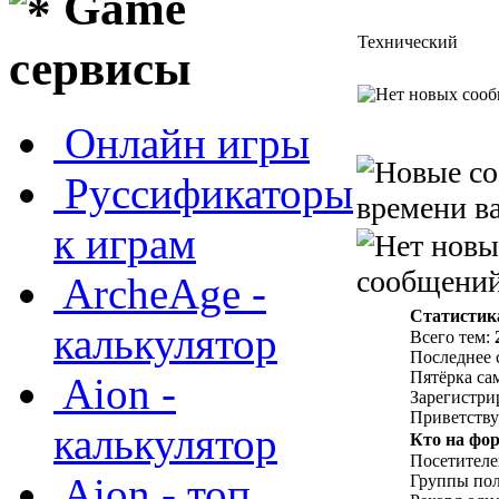
Game
Технический
сервисы
Онлайн игры
Руссификаторы
времени ва
к играм
сообщений
ArcheAge -
Статистик
калькулятор
Всего тем:
Последнее 
Пятёрка са
Aion -
Зарегистри
Приветству
калькулятор
Кто на фо
Посетителе
Aion - топ
Группы пол