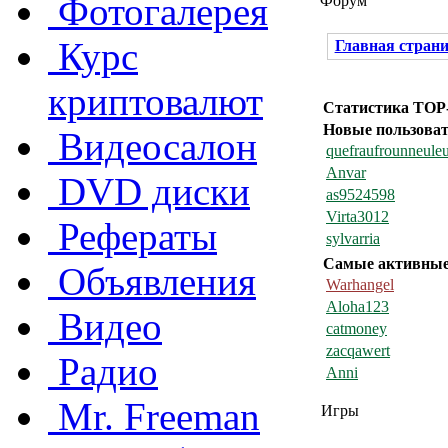
Фотогалерея
Форум
Курс
Главная стран
криптовалют
Статистика TOP
Новые пользова
Видеосалон
quefraufrounneule
Anvar
DVD диски
as9524598
Virta3012
Рефераты
sylvarria
Самые активны
Объявления
Warhangel
Aloha123
Видео
catmoney
zacqawert
Радио
Anni
Mr. Freeman
Игры