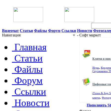
06 Августа 2026 07:26
Видеочат
Статьи
Файлы
Форум
Ссылки
Новости
Фотогале
Навигация
+
-
Софт маркет
Главная
Статьи
Ключи и пин
Файлы
,
Игры
Кредитн
Спутниковое Т
Форум
Цифровые то
Ссылки
iTunes & App S
,
ключи
Фотогр
Новости
Пополнить S