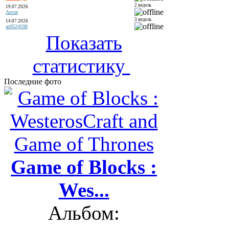
2 недель
19.07.2026
Anvar
3 недель
14.07.2026
as9524598
Показать
статистику
Последние фото
Game of Blocks :
Wes...
Альбом: