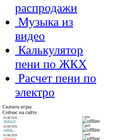
распродажи
Музыка из
видео
Калькулятор
пени по ЖКХ
Расчет пени по
электро
Скачать игры
Сейчас на сайте
1 день
05.08.2026
Aloha123
3 дней
02.08.2026
quefrau...
5 дней
01.08.2026
Warhangel