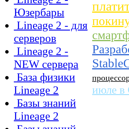
платит
Юзербары
покину
Lineage 2 - для
смартф
серверов
Разраб
Lineage 2 -
Stable
NEW сервера
База физики
процессор
июле в 
Lineage 2
Базы знаний
Lineage 2
Базы знаний