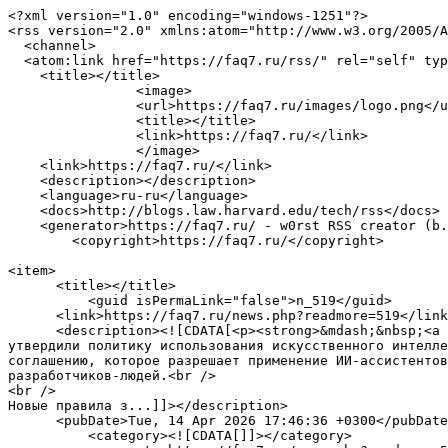
<?xml version="1.0" encoding="windows-1251"?>

<rss version="2.0" xmlns:atom="http://www.w3.org/2005/A
  <channel>

  <atom:link href="https://faq7.ru/rss/" rel="self" type="application/rss+xml" />

    <title></title>

		<image>

		<url>https://faq7.ru/images/logo.png</url>

		<title></title>

		<link>https://faq7.ru/</link>

		</image>

    <link>https://faq7.ru/</link>

    <description></description>

    <language>ru-ru</language>	

    <docs>http://blogs.law.harvard.edu/tech/rss</docs>

    <generator>https://faq7.ru/ - w0rst RSS creator (b. 2.70201)</generator>

	<copyright>https://faq7.ru/</copyright>

<item>

      <title></title>

	  <guid isPermaLink="false">n_519</guid>

      <link>https://faq7.ru/news.php?readmore=519</link>

      <description><![CDATA[<p><strong>&mdash;&nbsp;<a href="https://faq7.ru/news_cats.php?cat_id=19">Софт</a></strong></p>Разработчики ядра Linux официально 
утвердили политику использования искусственного интелле
соглашению, которое разрешает применение ИИ-ассистентов
разработчиков-людей.<br />

<br />

Новые правила з...]]></description>

      <pubDate>Tue, 14 Apr 2026 17:46:36 +0300</pubDate>

	  <category><![CDATA[]]></category>	
