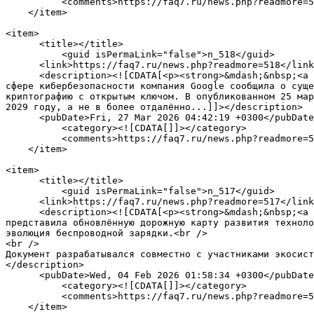
	  <comments>https://faq7.ru/news.php?readmore=519#comments</comments>

    </item>

<item>

      <title></title>

	  <guid isPermaLink="false">n_518</guid>

      <link>https://faq7.ru/news.php?readmore=518</link>

      <description><![CDATA[<p><strong>&mdash;&nbsp;<a href="https://faq7.ru/news_cats.php?cat_id=18">Интернет</a></strong></p>Неожиданно для всех специалистов в 
сфере кибербезопасности компания Google сообщила о суще
криптографию с открытым ключом. В опубликованном 25 мар
2029 году, а не в более отдалённо...]]></description>

      <pubDate>Fri, 27 Mar 2026 04:42:19 +0300</pubDate>

	  <category><![CDATA[]]></category>	

	  <comments>https://faq7.ru/news.php?readmore=518#comments</comments>

    </item>

<item>

      <title></title>

	  <guid isPermaLink="false">n_517</guid>

      <link>https://faq7.ru/news.php?readmore=517</link>

      <description><![CDATA[<p><strong>&mdash;&nbsp;<a href="https://faq7.ru/news_cats.php?cat_id=19">Софт</a></strong></p>Организация NFC Forum официально 
представила обновлённую дорожную карту развития техноло
эволюция беспроводной зарядки.<br />

<br />

Документ разрабатывался совместно с участниками экосист
</description>

      <pubDate>Wed, 04 Feb 2026 01:58:34 +0300</pubDate>

	  <category><![CDATA[]]></category>	

	  <comments>https://faq7.ru/news.php?readmore=517#comments</comments>

    </item>
